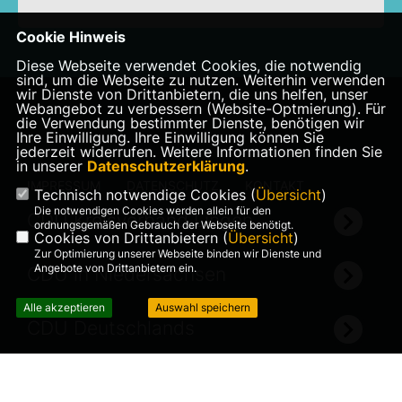
Cookie Hinweis
Diese Webseite verwendet Cookies, die notwendig
sind, um die Webseite zu nutzen. Weiterhin verwenden
wir Dienste von Drittanbietern, die uns helfen, unser
Webangebot zu verbessern (Website-Optmierung). Für
die Verwendung bestimmter Dienste, benötigen wir
Ihre Einwilligung. Ihre Einwilligung können Sie
jederzeit widerrufen. Weitere Informationen finden Sie
in unserer
Datenschutzerklärung
.
IMPRESSUM
DATENSCHUTZ
KONTAKT
Technisch notwendige Cookies (
Übersicht
)
Die notwendigen Cookies werden allein für den
CDU Kreisverband Lingen
ordnungsgemäßen Gebrauch der Webseite benötigt.
Cookies von Drittanbietern (
Übersicht
)
Zur Optimierung unserer Webseite binden wir Dienste und
Angebote von Drittanbietern ein.
CDU in Niedersachsen
Alle akzeptieren
Auswahl speichern
CDU Deutschlands
©2026 CDU Brögbern -
Realisation: Sharkness Media
Ortsratsfraktion
GmbH & Co. KG