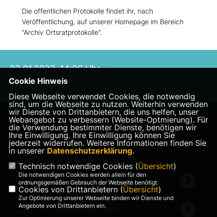
Die offentlichen Protokolle findet ihr, nach
Veröffentlichung, auf unserer Homepage im Bereich
"Archiv Ortsratprotokolle".
23.01.2023, 14:06 Uhr
Cookie Hinweis
Diese Webseite verwendet Cookies, die notwendig
sind, um die Webseite zu nutzen. Weiterhin verwenden
wir Dienste von Drittanbietern, die uns helfen, unser
Webangebot zu verbessern (Website-Optmierung). Für
die Verwendung bestimmter Dienste, benötigen wir
Ihre Einwilligung. Ihre Einwilligung können Sie
jederzeit widerrufen. Weitere Informationen finden Sie
in unserer
Datenschutzerklärung
.
IMPRESSUM
DATENSCHUTZ
KONTAKT
Technisch notwendige Cookies (
Übersicht
)
Die notwendigen Cookies werden allein für den
CDU Kreisverband Lingen
ordnungsgemäßen Gebrauch der Webseite benötigt.
Cookies von Drittanbietern (
Übersicht
)
Zur Optimierung unserer Webseite binden wir Dienste und
Angebote von Drittanbietern ein.
CDU in Niedersachsen